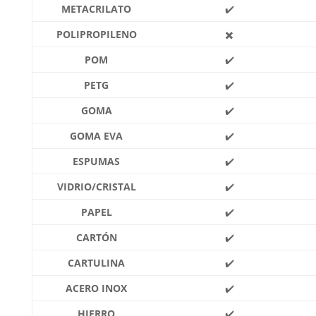
METACRILATO
✔️
POLIPROPILENO
✖️
POM
✔️
PETG
✔️
GOMA
✔️
GOMA EVA
✔️
ESPUMAS
✔️
VIDRIO/CRISTAL
✔️
PAPEL
✔️
CARTÓN
✔️
CARTULINA
✔️
ACERO INOX
✔️
HIERRO
✔️