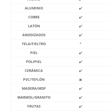
ALUMINIO
✔️
COBRE
✔️
LATÓN
✔️
ANODIZADOS
✔️
TELA/FIELTRO
*
PIEL
✔️
POLIPIEL
✔️
CERÁMICA
✔️
PVC/TEFLÓN
✖️
MADERA/MDF
✔️
MARMOL/GRANITO
✔️
FRUTAS
✔️